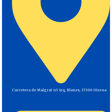
Carretera de Malgrat n5 izq, Blanes, 17300 Girona