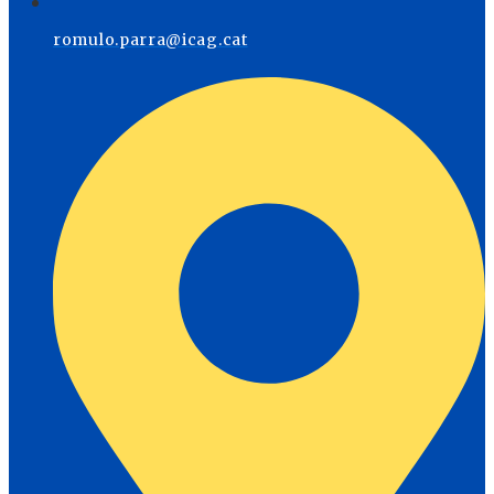
romulo.parra@icag.cat