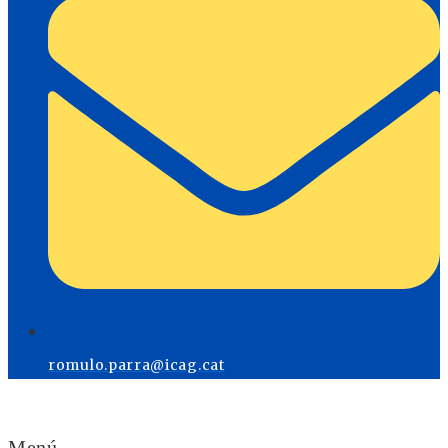
romulo.parra@icag.cat
Menú