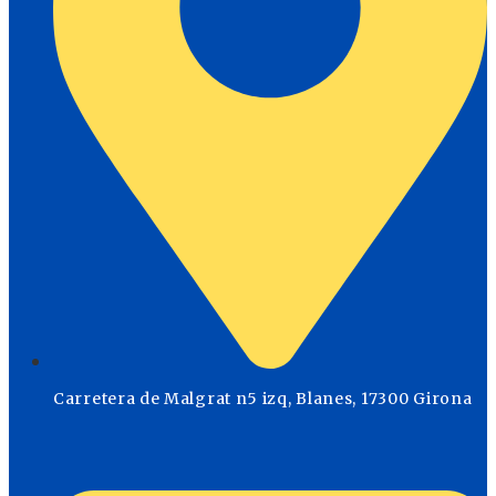
Carretera de Malgrat n5 izq, Blanes, 17300 Girona