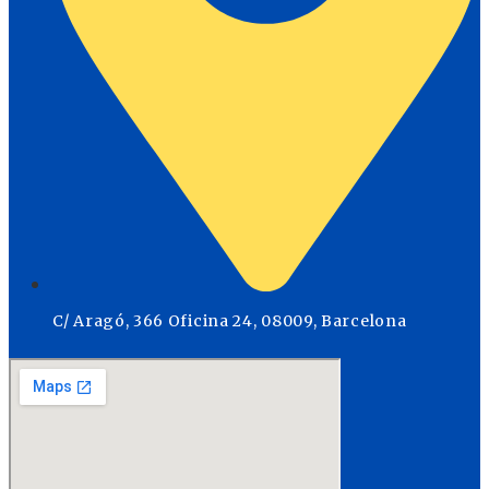
C/ Aragó, 366 Oficina 24, 08009, Barcelona