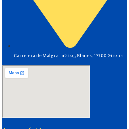
Carretera de Malgrat n5 izq, Blanes, 17300 Girona