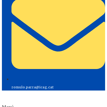
romulo.parra@icag.cat
Menú