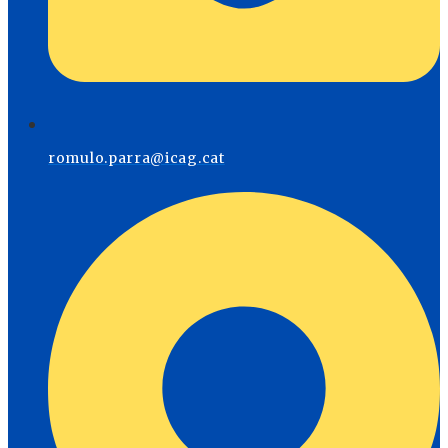
romulo.parra@icag.cat