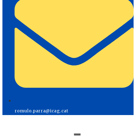
romulo.parra@icag.cat