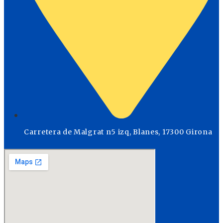
Carretera de Malgrat n5 izq, Blanes, 17300 Girona