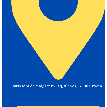
Carretera de Malgrat n5 izq, Blanes, 17300 Girona