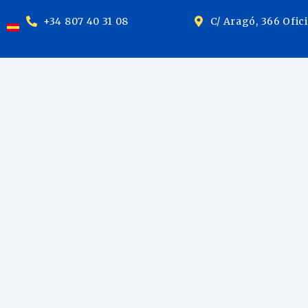
+34 807 40 31 08
C/ Aragó, 366 Ofic