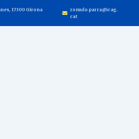
anes, 17300 Girona
romulo.parra@icag.
cat