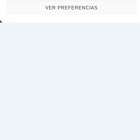
VER PREFERENCIAS
Acceso rápido
Inicio
Servicios
Trámites de extranjería y nacionalidad