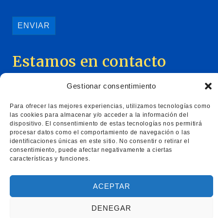
Estamos en contacto
+34 807 40 31 08
romulo.parra@icag.cat
Gestionar consentimiento
C/ Aragó, 366 Oficina 24, 08009, Barcelona
Para ofrecer las mejores experiencias, utilizamos tecnologías como
las cookies para almacenar y/o acceder a la información del
dispositivo. El consentimiento de estas tecnologías nos permitirá
procesar datos como el comportamiento de navegación o las
identificaciones únicas en este sitio. No consentir o retirar el
consentimiento, puede afectar negativamente a ciertas
características y funciones.
ACEPTAR
Carretera de Malgrat n5 izq, Blanes, 17300
Girona
DENEGAR