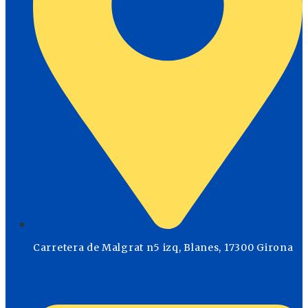
Carretera de Malgrat n5 izq, Blanes, 17300 Girona