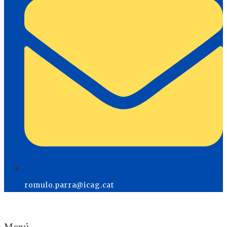
romulo.parra@icag.cat
Menú