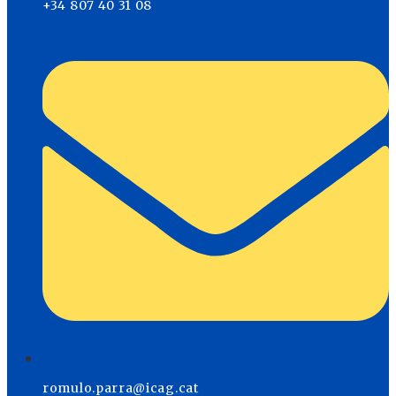
+34 807 40 31 08
romulo.parra@icag.cat