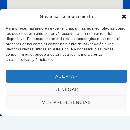
Carretera de Malgrat n5 izq, Blanes, 17300
Gestionar consentimiento
Girona
Para ofrecer las mejores experiencias, utilizamos tecnologías como
las cookies para almacenar y/o acceder a la información del
dispositivo. El consentimiento de estas tecnologías nos permitirá
procesar datos como el comportamiento de navegación o las
identificaciones únicas en este sitio. No consentir o retirar el
consentimiento, puede afectar negativamente a ciertas
características y funciones.
ACEPTAR
Acceso rápido
DENEGAR
Inicio
Servicios
VER PREFERENCIAS
Trámites de extranjería y nacionalidad