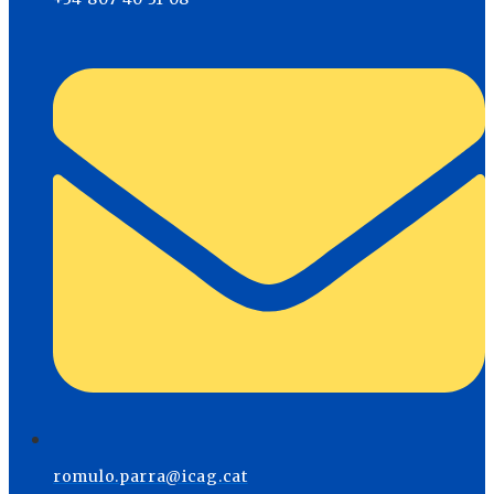
romulo.parra@icag.cat