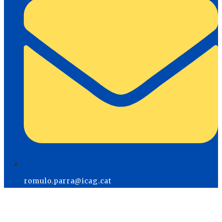
romulo.parra@icag.cat
Menú