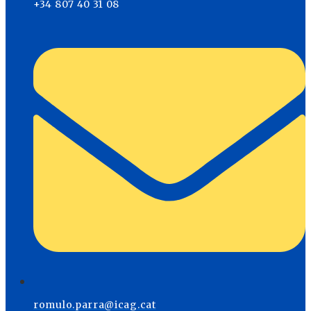
+34 807 40 31 08
romulo.parra@icag.cat