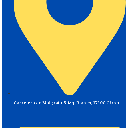
Carretera de Malgrat n5 izq, Blanes, 17300 Girona