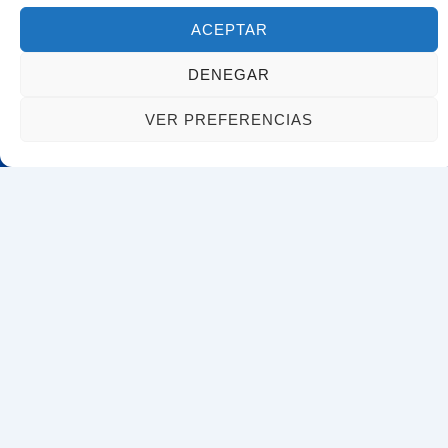
ACEPTAR
Carretera de Malgrat n5 izq, Blanes, 17300
Girona
DENEGAR
VER PREFERENCIAS
Acceso rápido
Inicio
Servicios
Trámites de extranjería y nacionalidad