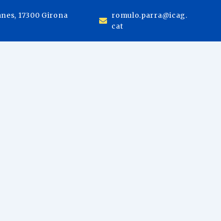
anes, 17300 Girona
romulo.parra@icag.
cat