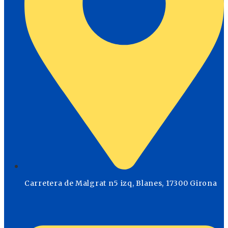
Carretera de Malgrat n5 izq, Blanes, 17300 Girona