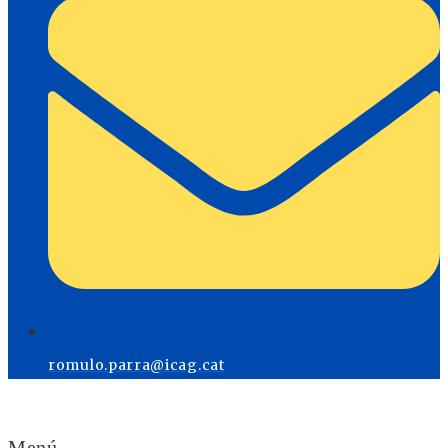
romulo.parra@icag.cat
Menú