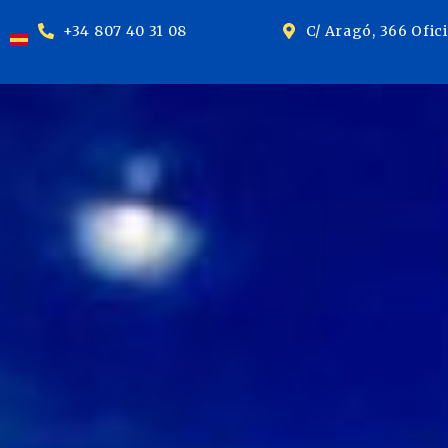
+34 807 40 31 08
C/ Aragó, 366 Ofic