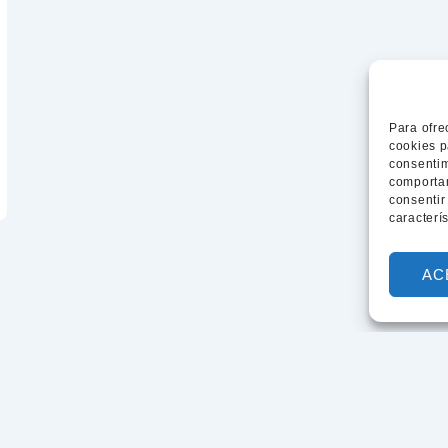
Para ofre
cookies p
consentim
comportam
consentir
caracterí
AC