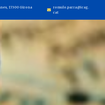
anes, 17300 Girona
romulo.parra@icag.
cat