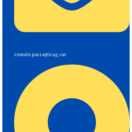
romulo.parra@icag.cat