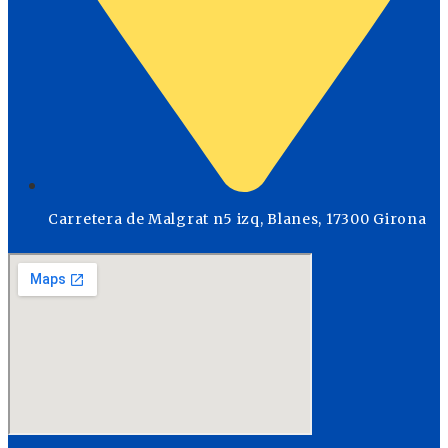
Carretera de Malgrat n5 izq, Blanes, 17300 Girona