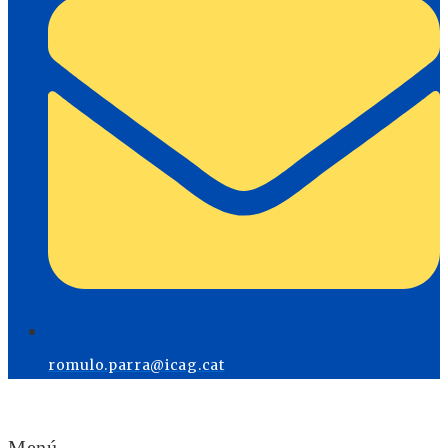
romulo.parra@icag.cat
Menú