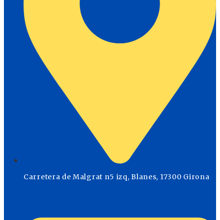
Carretera de Malgrat n5 izq, Blanes, 17300 Girona