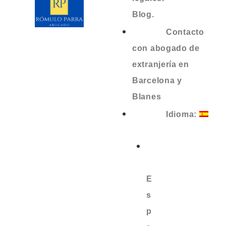
Blog.
Contacto
con abogado de
extranjería en
Barcelona y
Blanes
Idioma:
E
s
p