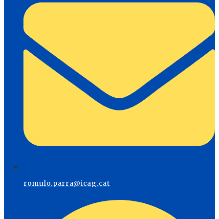
romulo.parra@icag.cat