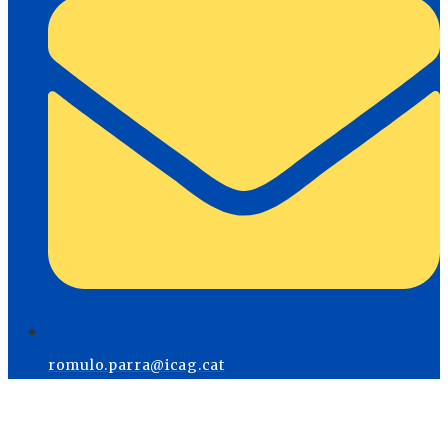
romulo.parra@icag.cat
Menú