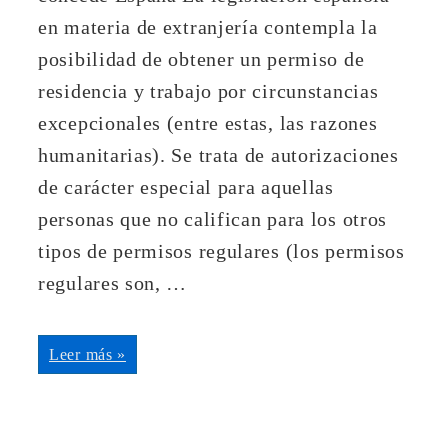
en materia de extranjería contempla la
posibilidad de obtener un permiso de
residencia y trabajo por circunstancias
excepcionales (entre estas, las razones
humanitarias). Se trata de autorizaciones
de carácter especial para aquellas
personas que no califican para los otros
tipos de permisos regulares (los permisos
regulares son, …
Residencia
Leer más »
por
razones
humanitarias
en
España:
todo