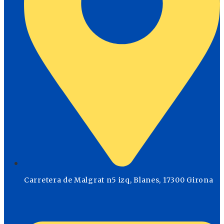
Carretera de Malgrat n5 izq, Blanes, 17300 Girona