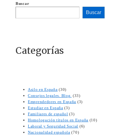
lo
Buscar
que
debes
Buscar
saber
Categorías
Asilo en España
(30)
Consejos legales. Blog.
(33)
Emprendedores en España
(3)
Estudiar en España
(3)
Familiares de español
(3)
Homologación títulos en España
(10)
Laboral y Seguridad Social
(6)
Nacionalidad española
(70)