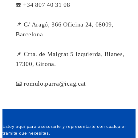
☎️ +34 807 40 31 08
📌 C/ Aragó, 366 Oficina 24, 08009,
Barcelona
📌 Crta. de Malgrat 5 Izquierda, Blanes,
17300, Girona.
📧 romulo.parra@icag.cat
Estoy aquí para asesorarte y representarte con cualquier
trámite que necesites.