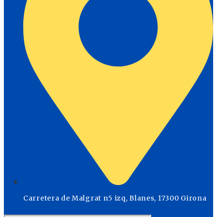
Carretera de Malgrat n5 izq, Blanes, 17300 Girona