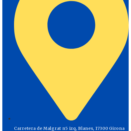
Carretera de Malgrat n5 izq, Blanes, 17300 Girona