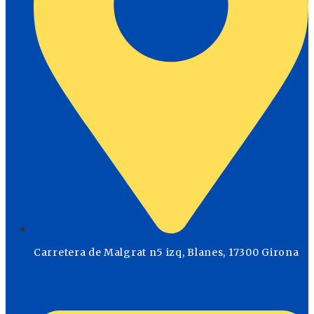
Carretera de Malgrat n5 izq, Blanes, 17300 Girona