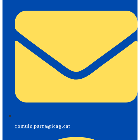
romulo.parra@icag.cat