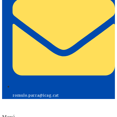
romulo.parra@icag.cat
Menú