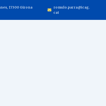
anes, 17300 Girona
romulo.parra@icag.
cat