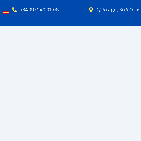
+34 807 40 31 08
C/ Aragó, 366 Ofic