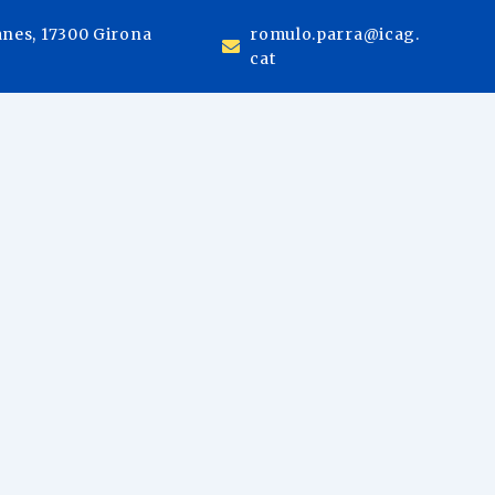
anes, 17300 Girona
romulo.parra@icag.
cat