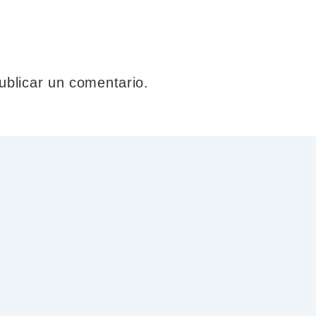
ublicar un comentario.
quí para asesorarte y
Estamos en 
ntarte con cualquier trámite