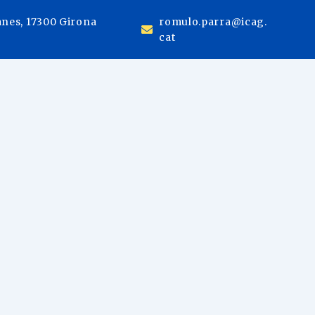
anes, 17300 Girona
romulo.parra@icag.
cat