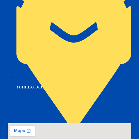
romulo.parra@icag.cat
C/ Aragó, 366 Oficina 24, 08009, Barcelona