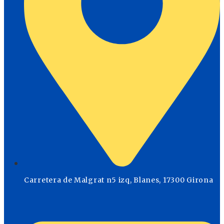
Carretera de Malgrat n5 izq, Blanes, 17300 Girona