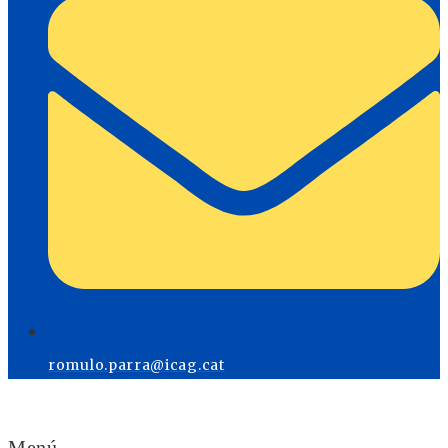
romulo.parra@icag.cat
Menú