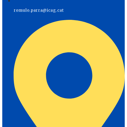
romulo.parra@icag.cat