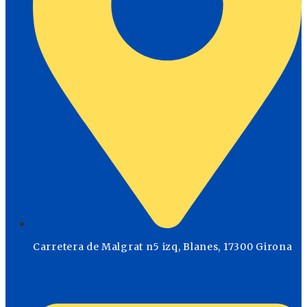
Carretera de Malgrat n5 izq, Blanes, 17300 Girona