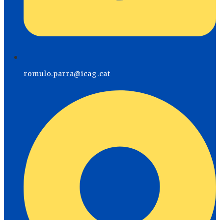
romulo.parra@icag.cat