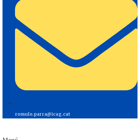
romulo.parra@icag.cat
Menú