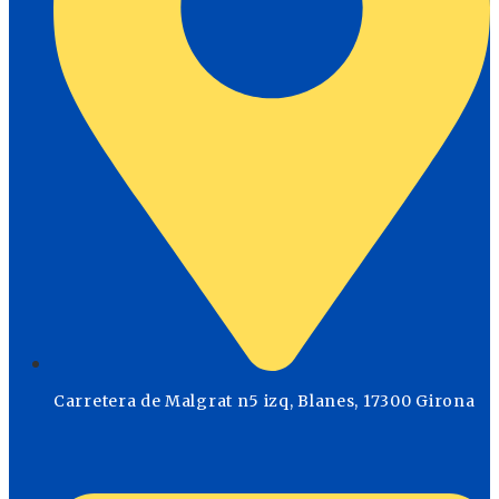
Carretera de Malgrat n5 izq, Blanes, 17300 Girona