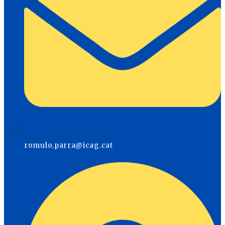
romulo.parra@icag.cat