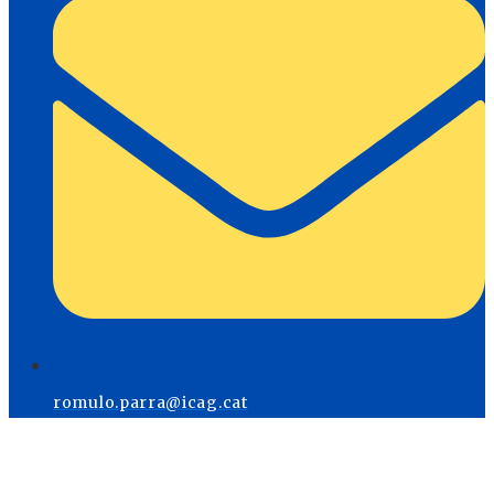
romulo.parra@icag.cat