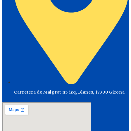
Carretera de Malgrat n5 izq, Blanes, 17300 Girona