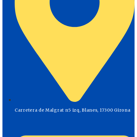
Carretera de Malgrat n5 izq, Blanes, 17300 Girona