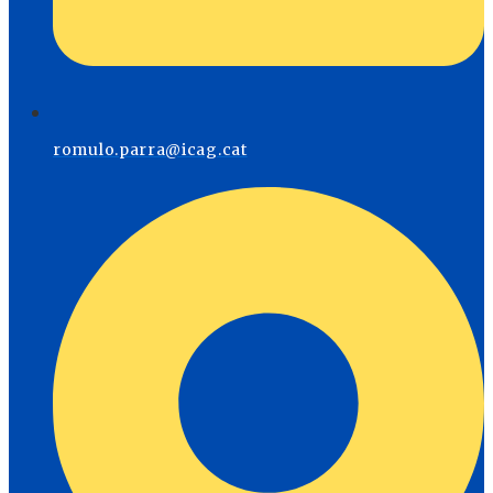
romulo.parra@icag.cat