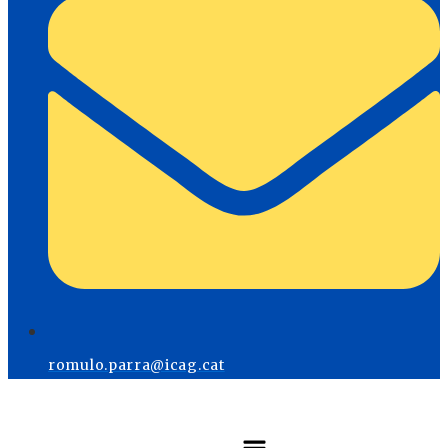
romulo.parra@icag.cat