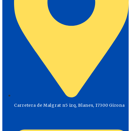
Carretera de Malgrat n5 izq, Blanes, 17300 Girona