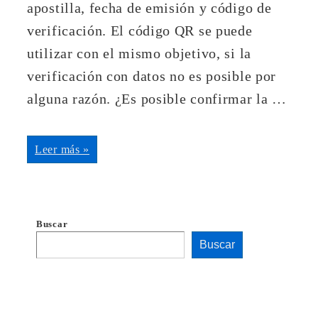
apostilla, fecha de emisión y código de
verificación. El código QR se puede
utilizar con el mismo objetivo, si la
verificación con datos no es posible por
alguna razón. ¿Es posible confirmar la …
Cómo
Leer más »
comprobar
la
validez
de
la
Apostilla
de
Buscar
la
Haya
Buscar