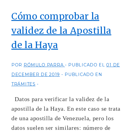
que
debes
conocer
Cómo comprobar la
para
aprender
todo
validez de la Apostilla
lo
referente
a
de la Haya
este
certificado
POR
RÓMULO PARRA
PUBLICADO EL
01 DE
DECEMBER DE 2019
PUBLICADO EN
TRÁMITES
Datos para verificar la validez de la
apostilla de la Haya. En este caso se trata
de una apostilla de Venezuela, pero los
datos suelen ser similares: número de