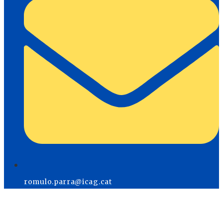
romulo.parra@icag.cat
Menú