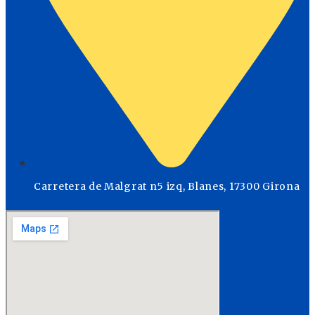
Carretera de Malgrat n5 izq, Blanes, 17300 Girona