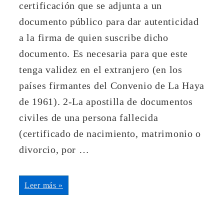
certificación que se adjunta a un
documento público para dar autenticidad
a la firma de quien suscribe dicho
documento. Es necesaria para que este
tenga validez en el extranjero (en los
países firmantes del Convenio de La Haya
de 1961). 2-La apostilla de documentos
civiles de una persona fallecida
(certificado de nacimiento, matrimonio o
divorcio, por …
Apostilla
Leer más »
de
La
Haya:
13
tips