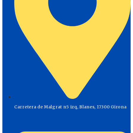
Carretera de Malgrat n5 izq, Blanes, 17300 Girona