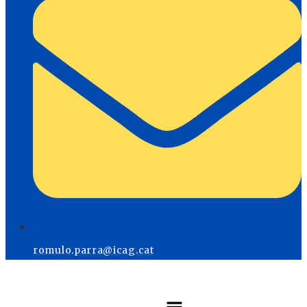
romulo.parra@icag.cat