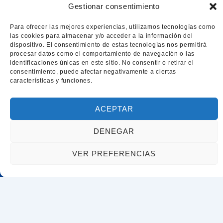
Gestionar consentimiento
Para ofrecer las mejores experiencias, utilizamos tecnologías como
las cookies para almacenar y/o acceder a la información del
dispositivo. El consentimiento de estas tecnologías nos permitirá
procesar datos como el comportamiento de navegación o las
identificaciones únicas en este sitio. No consentir o retirar el
consentimiento, puede afectar negativamente a ciertas
características y funciones.
ACEPTAR
DENEGAR
Estamos en contacto
VER PREFERENCIAS
+34 807 40 31 08
romulo.parra@icag.cat
C/ Aragó, 366 Oficina 24, 08009, Barcelona