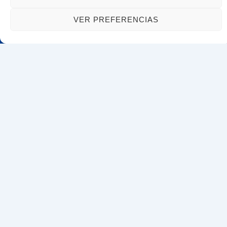
VER PREFERENCIAS
Estamos en contacto
+34 807 40 31 08
romulo.parra@icag.cat
C/ Aragó, 366 Oficina 24, 08009, Barcelona