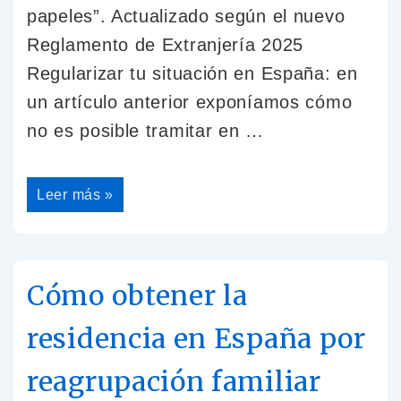
papeles”. Actualizado según el nuevo
Reglamento de Extranjería 2025
Regularizar tu situación en España: en
un artículo anterior exponíamos cómo
no es posible tramitar en …
Regularizar
Leer más »
mi
situación
en
España
sin
tener
que
Cómo obtener la
volver
a
mi
residencia en España por
país
(“inmigrantes
sin
reagrupación familiar
papeles”)