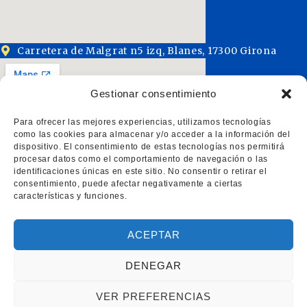
Carretera de Malgrat n5 izq, Blanes, 17300 Girona
Gestionar consentimiento
Para ofrecer las mejores experiencias, utilizamos tecnologías
como las cookies para almacenar y/o acceder a la información del
dispositivo. El consentimiento de estas tecnologías nos permitirá
procesar datos como el comportamiento de navegación o las
identificaciones únicas en este sitio. No consentir o retirar el
consentimiento, puede afectar negativamente a ciertas
Acceso rápido
características y funciones.
Inicio
Servicios
ACEPTAR
Trámites de extranjería y nacionalidad
DENEGAR
VER PREFERENCIAS
witter
Facebook
Instagram
Pinterest