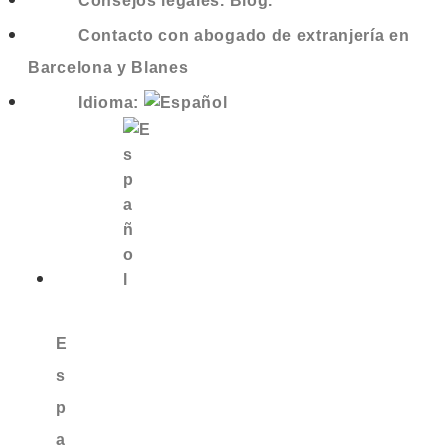
Consejos legales. Blog.
Contacto con abogado de extranjería en
Barcelona y Blanes
Idioma:
E
s
p
a