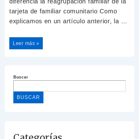
diferencia la reagrupación familiar de la
tarjeta de familiar comunitario Como
explicamos en un artículo anterior, la …
Cómo
Leer más »
obtener
la
residencia
en
España
por
reagrupación
Buscar
familiar
BUSCAR
Categorías