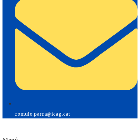
romulo.parra@icag.cat
Menú