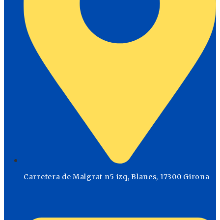
Carretera de Malgrat n5 izq, Blanes, 17300 Girona