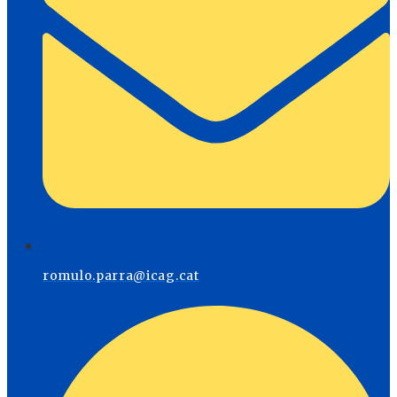
romulo.parra@icag.cat