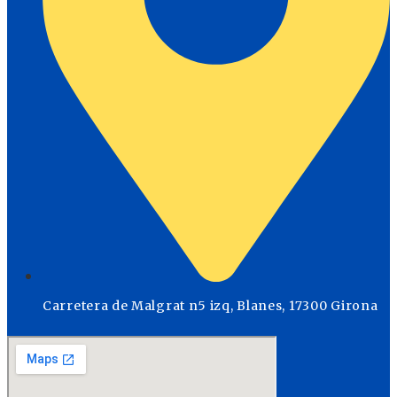
Carretera de Malgrat n5 izq, Blanes, 17300 Girona