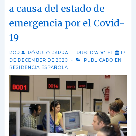
a causa del estado de
emergencia por el Covid-
19
POR
RÓMULO PARRA
PUBLICADO EL
17
DE DECEMBER DE 2020
PUBLICADO EN
RESIDENCIA ESPAÑOLA