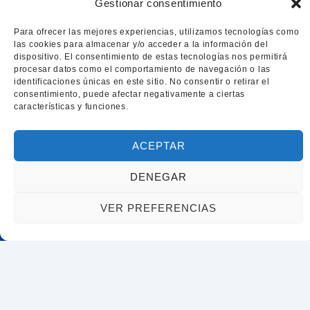
Gestionar consentimiento
Carretera de Malgrat n5 izq, Blanes, 17300
Para ofrecer las mejores experiencias, utilizamos tecnologías como
Girona
las cookies para almacenar y/o acceder a la información del
dispositivo. El consentimiento de estas tecnologías nos permitirá
procesar datos como el comportamiento de navegación o las
identificaciones únicas en este sitio. No consentir o retirar el
consentimiento, puede afectar negativamente a ciertas
características y funciones.
ACEPTAR
DENEGAR
Acceso rápido
VER PREFERENCIAS
Inicio
Servicios
Trámites de extranjería y nacionalidad