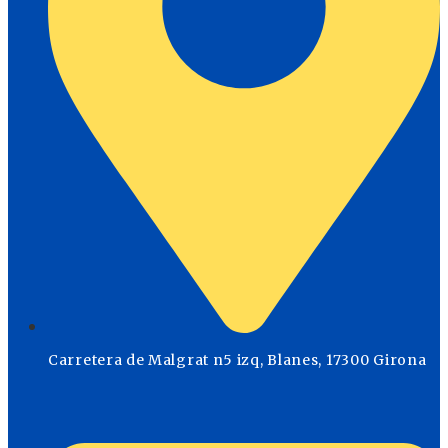
Carretera de Malgrat n5 izq, Blanes, 17300 Girona