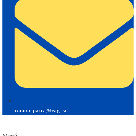
romulo.parra@icag.cat
Menú