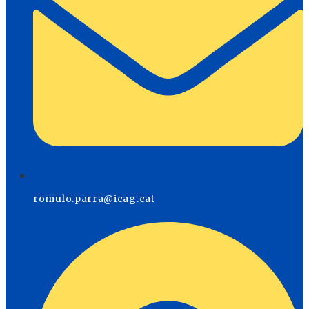
romulo.parra@icag.cat