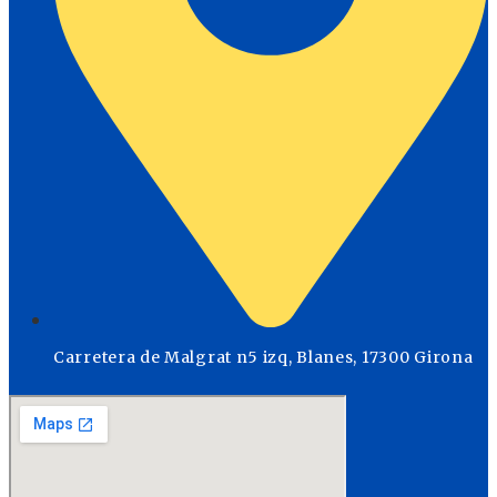
Carretera de Malgrat n5 izq, Blanes, 17300 Girona