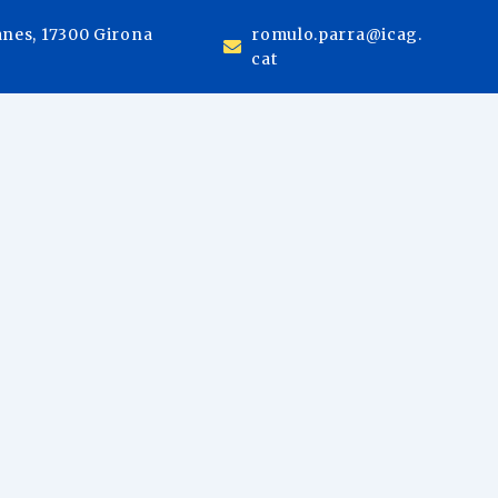
anes, 17300 Girona
romulo.parra@icag.
cat