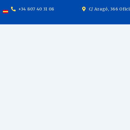
+34 807 40 31 08
C/ Aragó, 366 Ofic