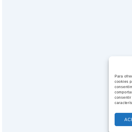
Para ofre
cookies p
consentim
comportam
consentir
caracterí
AC