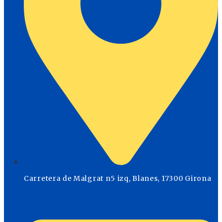
Carretera de Malgrat n5 izq, Blanes, 17300 Girona