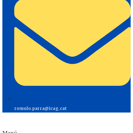
romulo.parra@icag.cat
Menú