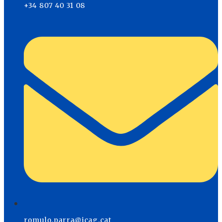
+34 807 40 31 08
romulo.parra@icag.cat