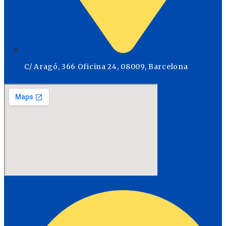
C/ Aragó, 366 Oficina 24, 08009, Barcelona