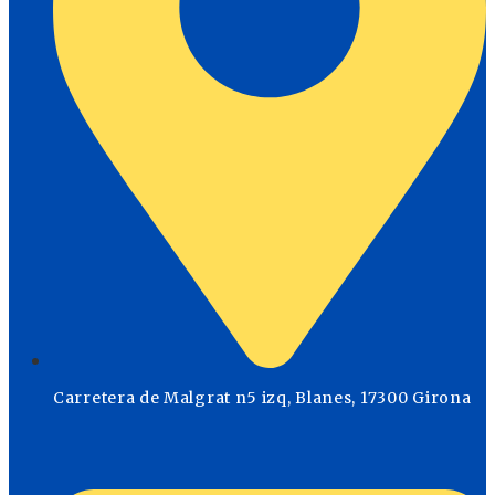
Carretera de Malgrat n5 izq, Blanes, 17300 Girona