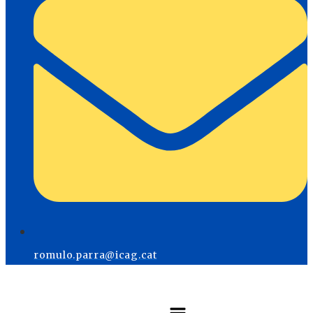
romulo.parra@icag.cat