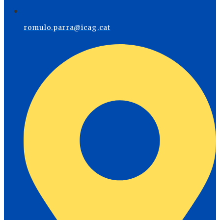
romulo.parra@icag.cat