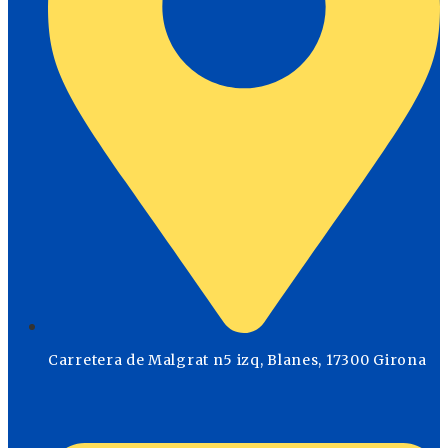
Carretera de Malgrat n5 izq, Blanes, 17300 Girona