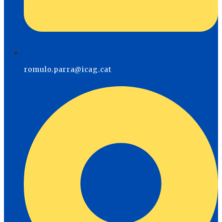
romulo.parra@icag.cat