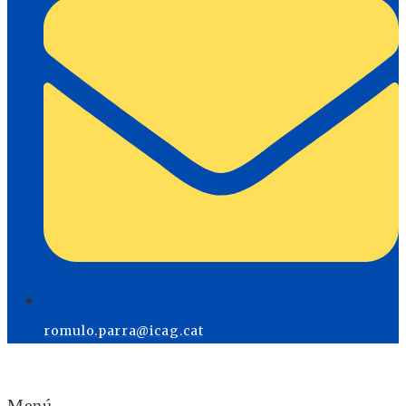
romulo.parra@icag.cat
Menú