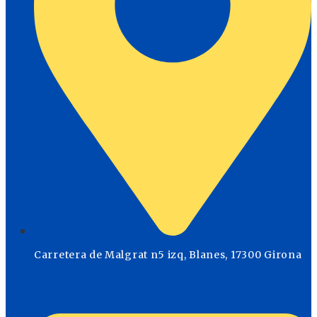
Carretera de Malgrat n5 izq, Blanes, 17300 Girona