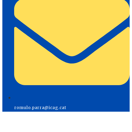
romulo.parra@icag.cat
Menú