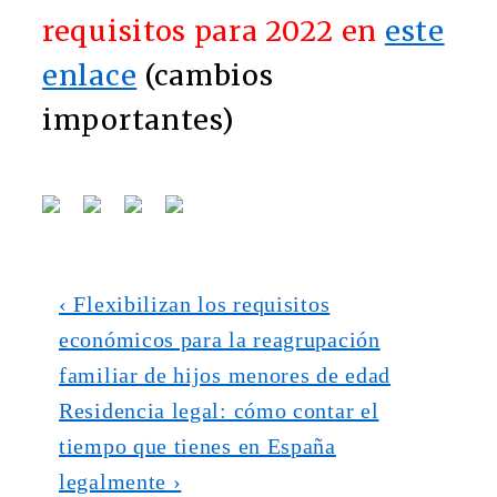
requisitos para 2022 en
este
enlace
(cambios
importantes)
Navegación
La
‹ Flexibilizan los requisitos
entrada
económicos para la reagrupación
de
anterior
familiar de hijos menores de edad
entradas
es
La
Residencia legal: cómo contar el
entrada
tiempo que tienes en España
siguiente
legalmente ›