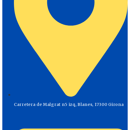
Carretera de Malgrat n5 izq, Blanes, 17300 Girona