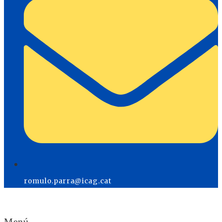
romulo.parra@icag.cat
Menú