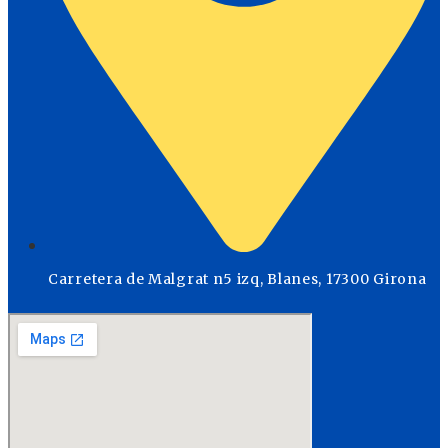
Carretera de Malgrat n5 izq, Blanes, 17300 Girona