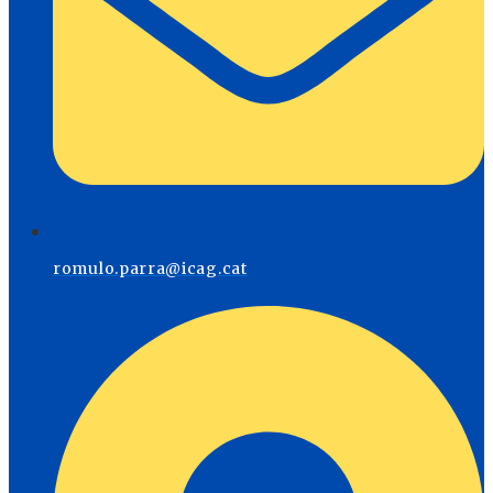
romulo.parra@icag.cat