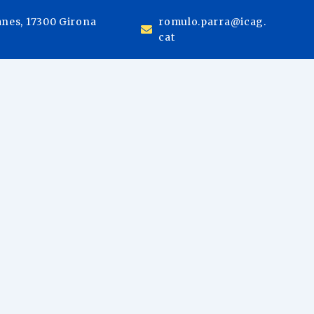
anes, 17300 Girona
romulo.parra@icag.
cat