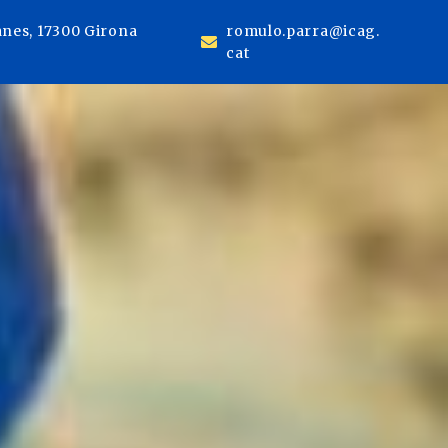
anes, 17300 Girona
romulo.parra@icag.
cat