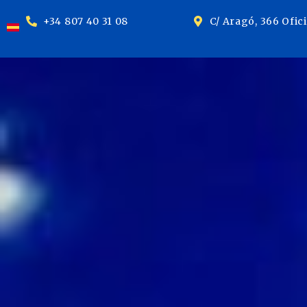
+34 807 40 31 08
C/ Aragó, 366 Ofic