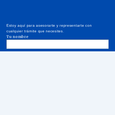
Estoy aquí para asesorarte y representarte con
cualquier trámite que necesites.
Tu nombre
Tu correo electrónico
Asunto
Tu mensaje (opcional)