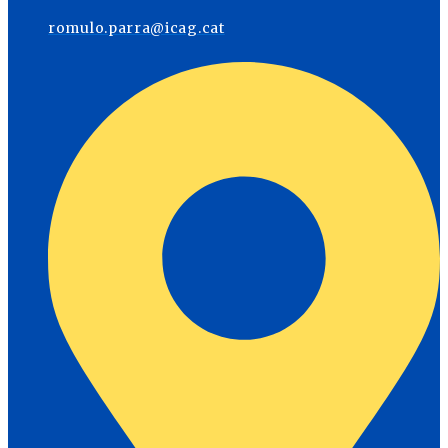
romulo.parra@icag.cat