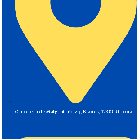
Carretera de Malgrat n5 izq, Blanes, 17300 Girona