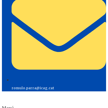
romulo.parra@icag.cat
Menú