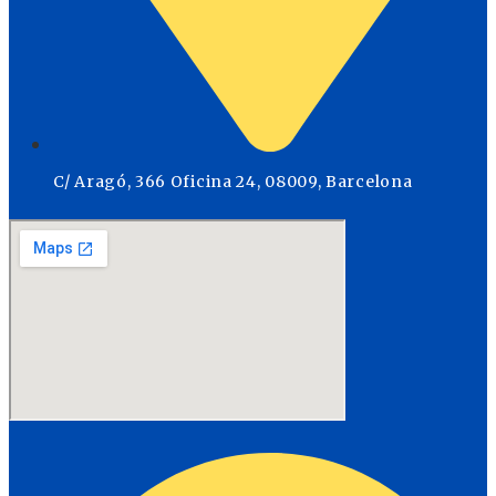
C/ Aragó, 366 Oficina 24, 08009, Barcelona