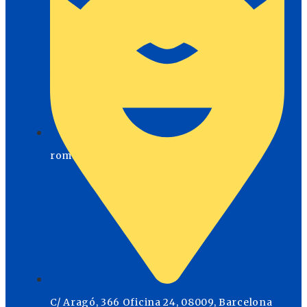
romulo.parra@icag.cat
C/ Aragó, 366 Oficina 24, 08009, Barcelona