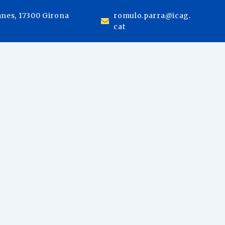
anes, 17300 Girona
romulo.parra@icag.
cat