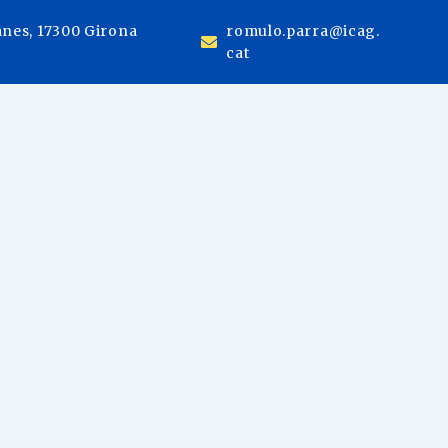
anes, 17300 Girona
romulo.parra@icag.
cat