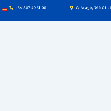
+34 807 40 31 08
C/ Aragó, 366 Ofic