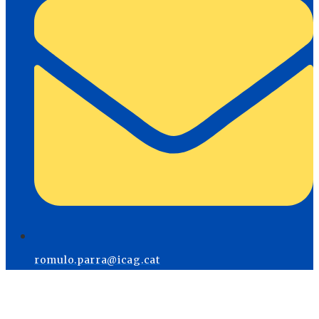
romulo.parra@icag.cat
Menú