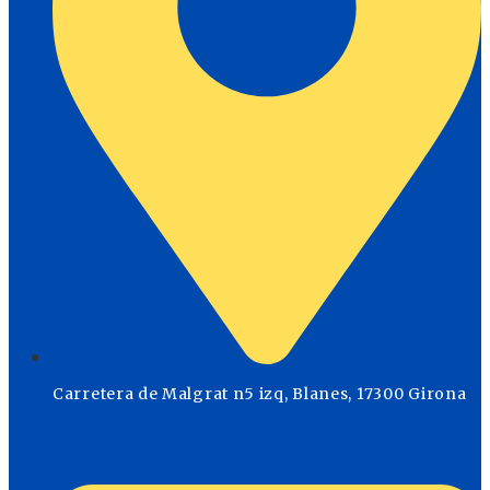
Carretera de Malgrat n5 izq, Blanes, 17300 Girona