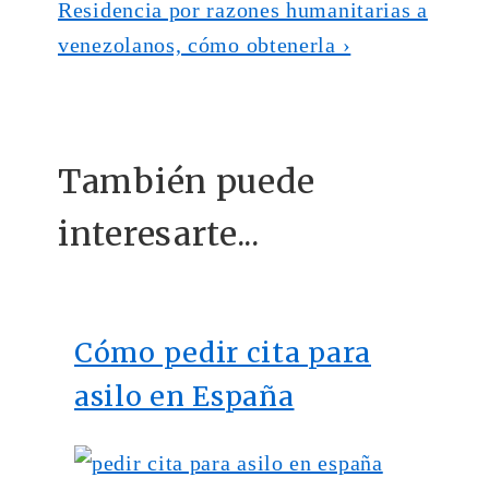
La
Residencia por razones humanitarias a
entrada
venezolanos, cómo obtenerla ›
siguiente
es
También puede
interesarte...
Cómo pedir cita para
asilo en España