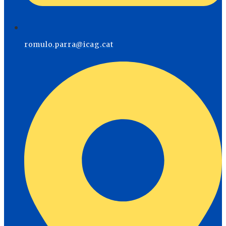
romulo.parra@icag.cat