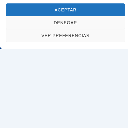
ACEPTAR
DENEGAR
Estoy aquí para asesorarte y representarte con
cualquier trámite que necesites.
VER PREFERENCIAS
Tu nombre
Tu correo electrónico
Asunto
Tu mensaje (opcional)