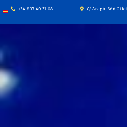
+34 807 40 31 08
C/ Aragó, 366 Ofic