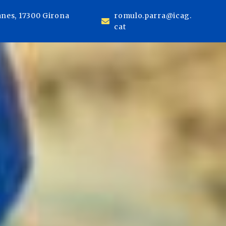
anes, 17300 Girona
romulo.parra@icag.
cat