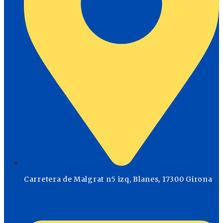
Carretera de Malgrat n5 izq, Blanes, 17300 Girona