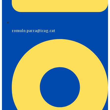
romulo.parra@icag.cat