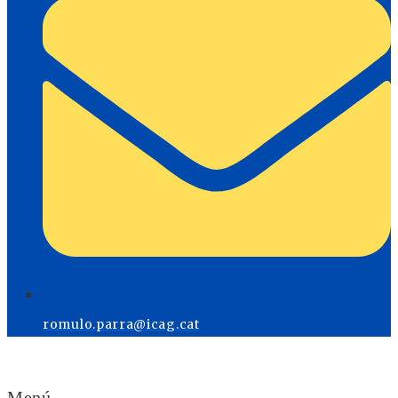
romulo.parra@icag.cat
Menú